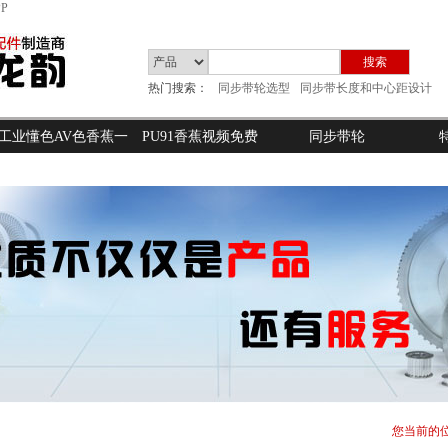
P
搜索
热门搜索：
同步带轮选型
同步带长度和中心距设计
工业懂色AV色香蕉一
PU91香蕉视频免费
同步带轮
区二区蜜桃
您当前的位置