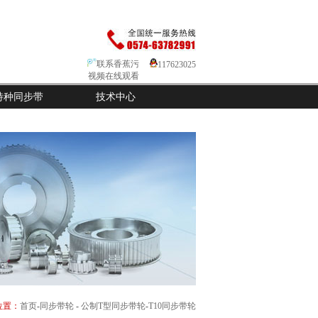
联系香蕉污
117623025
视频在线观看
特种同步带
技术中心
：
首页
-
同步带轮
-
公制T型同步带轮
-
T10同步带轮