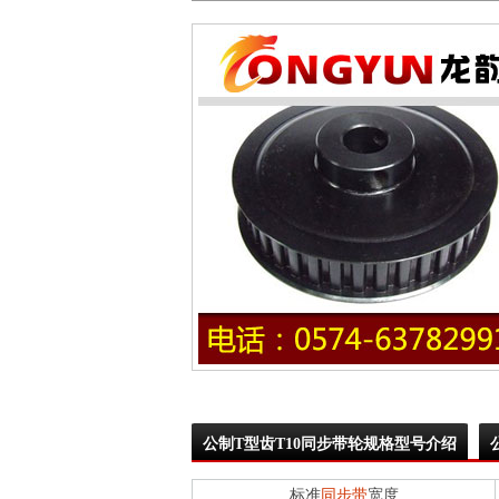
公制T型齿T10同步带轮规格型号介绍
标准
同步带
宽度