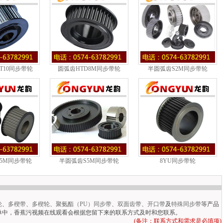
T10同步带轮
圆弧齿HTD8M同步带轮
半圆弧齿S2M同步带轮
D5M同步带轮
半圆弧齿S5M同步带轮
8YU同步带轮
轮
、
多楔带
、
多楔轮
、
聚氨酯（PU）同步带
、
双面齿带
、
开口带
及
特殊同步带
等产品
单中，香蕉污视频在线观看会根据您留下来的联系方式及时和您联系。
(备注：联系方式和需求是必填项)