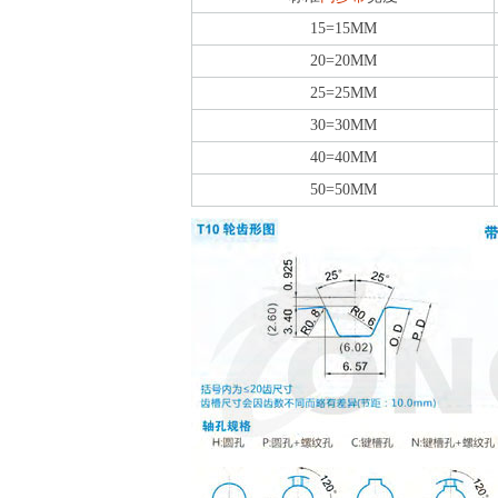
15=15MM
20=20MM
25=25MM
30=30MM
40=40MM
50=50MM