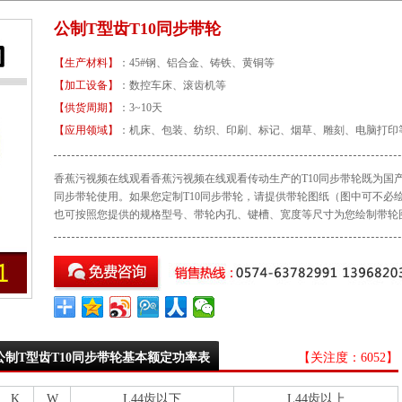
公制T型齿T10同步带轮
【生产材料】
：45#钢、铝合金、铸铁、黄铜等
【加工设备】
：数控车床、滚齿机等
【供货周期】
：3~10天
【应用领域】
：机床、包装、纺织、印刷、标记、烟草、雕刻、电脑打
香蕉污视频在线观看香蕉污视频在线观看传动生产的T10同步带轮既为国产化设备
同步带轮使用。如果您定制T10同步带轮，请提供带轮图纸（图中可不必
也可按照您提供的规格型号、带轮内孔、键槽、宽度等尺寸为您绘制带轮图
公制T型齿T10同步带轮基本额定功率表
【关注度：
6052】
K
W
L44齿以下
L44齿以上